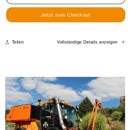
KOMMUNALTECHNIK
KOMMUNALTECHNIK
PREMIUM-
PREMIUM-
Jetzt zum Checkout
ABO
ABO
INKL.
INKL.
6
6
WEBINARE
WEBINARE
Teilen
Vollständige Details anzeigen