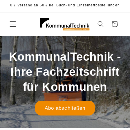
Direkt
0 € Versand ab 50 € bei Buch- und Einzelheftbestellungen
zum
Inhalt
Warenkorb
KommunalTechnik -
Ihre Fachzeitschrift
für Kommunen
Abo abschließen