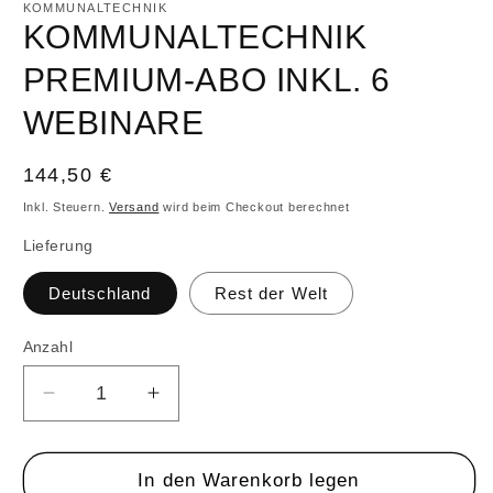
KOMMUNALTECHNIK
in
KOMMUNALTECHNIK
Modal
öffnen
PREMIUM-ABO INKL. 6
WEBINARE
Normaler
144,50 €
Preis
Inkl. Steuern.
Versand
wird beim Checkout berechnet
Lieferung
Deutschland
Rest der Welt
Anzahl
Anzahl
Verringere
Erhöhe
die
die
Menge
Menge
für
für
In den Warenkorb legen