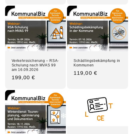
Preis
Verkehrssicherung – RSA-
Schädlingsbekämpfung in
Schulung nach MVAS 99
Kommunen
am 16.09.2026
Normaler
119,00 €
Normaler
199,00 €
Preis
Preis