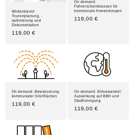
On demand:
Führerscheinklassen für
kommunale Anwendungen
Winterdienst:
Tourenplanung, -
Normaler
119,00 €
optimierung und
Dokumentation
Preis
Normaler
119,00 €
Preis
On demand: Bewässerung
On demand: Klimawandel:
kommunaler Grünflächen
Auswirkung auf BBH und
Stadtreinigung
Normaler
119,00 €
Normaler
119,00 €
Preis
Preis