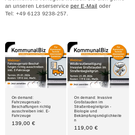
an unseren Leserservice
per E-Mail
oder
Tel: +49 6123 9238-257.
On demand:
On demand: Invasive
Fahrzeugersatz-
Großstauden im
Beschaffungen richtig
Straßenbegleitgrün -
ausschreiben inkl. E-
Biologie und
Fahrzeuge
Bekämpfungsmöglichkeite
n
Normaler
139,00 €
Normaler
119,00 €
Preis