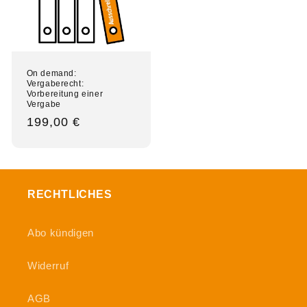
On demand:
Vergaberecht:
Vorbereitung einer
Vergabe
Normaler
199,00 €
Preis
RECHTLICHES
Abo kündigen
Widerruf
AGB