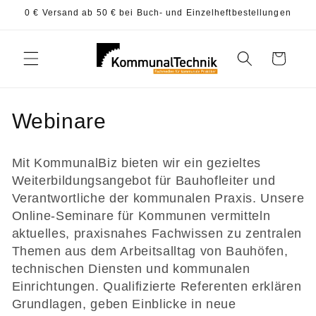
Direkt
0 € Versand ab 50 € bei Buch- und Einzelheftbestellungen
zum
Inhalt
Warenkorb
K
Webinare
a
Mit KommunalBiz bieten wir ein gezieltes
t
Weiterbildungsangebot für Bauhofleiter und
Verantwortliche der kommunalen Praxis. Unsere
e
Online-Seminare für Kommunen vermitteln
g
aktuelles, praxisnahes Fachwissen zu zentralen
Themen aus dem Arbeitsalltag von Bauhöfen,
o
technischen Diensten und kommunalen
r
Einrichtungen. Qualifizierte Referenten erklären
Grundlagen, geben Einblicke in neue
i